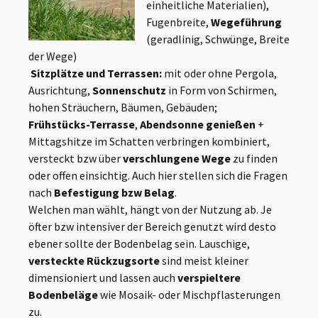
einheitliche Materialien),
Fugenbreite,
Wegeführung
(geradlinig, Schwünge, Breite
der Wege)
Sitzplätze und Terrassen:
mit oder ohne Pergola,
Ausrichtung,
Sonnenschutz
in
Form von Schirmen,
hohen Sträuchern, Bäumen, Gebäuden;
Frühstücks-Terrasse
,
Abendsonne genießen
+
Mittagshitze im Schatten verbringen kombiniert,
versteckt bzw über
verschlungene Wege
zu finden
oder offen einsichtig. Auch hier stellen sich die Fragen
nach
Befestigung bzw Belag
.
Welchen man wählt, hängt von der Nutzung ab. Je
öfter bzw intensiver der Bereich genutzt wird desto
ebener sollte der Bodenbelag sein. Lauschige,
versteckte Rückzugsorte
sind meist kleiner
dimensioniert und lassen auch
verspieltere
Bodenbeläge
wie Mosaik- oder Mischpflasterungen
zu.