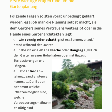
Erste wichtige Fragen rund um die
Gartenplanung
Folgende Fragen sollten vorab unbedingt geklärt
werden, egal ob man die Planung selbst macht, sie
dem Gärtners seines Vertrauens weitergibt oder in die
Hände eines Gartenarchitekten legt.
wie
sonnig oder schattig
ist es; Sonnenverlauf/-
stand während des Jahres
habe ich eine
ebene Fläche
oder
Hanglage,
will ich
den Garten in einer Höhe haben
oder mit Hügeln,
Terrassierungen und
Hängen?
ist
der Boden
–
lehmig, sandig, steinig,
humos,…. Der Boden
bestimmt welche
Pflanzen möglich sind,
welche
Verbesserungsmaßnahm
en nötig sind