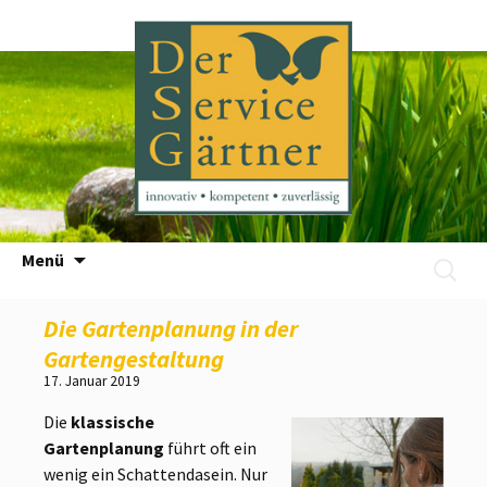
Zum
Menü
Suchen
Inhalt
nach:
springen
Die Gartenplanung in der
Gartengestaltung
17. Januar 2019
Die
klassische
Gartenplanung
führt oft ein
wenig ein Schattendasein. Nur