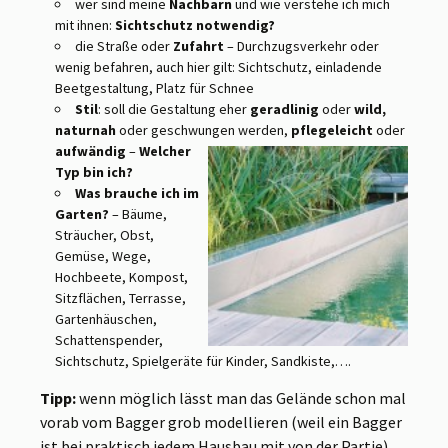
wer sind meine
Nachbarn
und wie verstehe ich mich
mit ihnen:
Sichtschutz notwendig?
die Straße oder
Zufahrt
– Durchzugsverkehr oder
wenig befahren, auch hier gilt: Sichtschutz, einladende
Beetgestaltung, Platz für Schnee
Stil
: soll die Gestaltung eher
geradlinig
oder
wild,
naturnah
oder geschwungen
werden,
pflegeleicht
oder
aufwändig
–
Welcher
Typ bin ich?
Was brauche ich im
Garten?
– Bäume,
Sträucher, Obst,
Gemüse, Wege,
Hochbeete, Kompost,
Sitzflächen, Terrasse,
Gartenhäuschen,
Schattenspender,
Sichtschutz, Spielgeräte für Kinder, Sandkiste,….
Tipp:
wenn möglich lässt man das Gelände schon mal
vorab vom Bagger grob modellieren (weil ein Bagger
ist bei praktisch jedem Hausbau mit von der Partie)