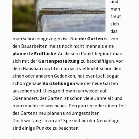
und
man
freut
sich
das
man schon eingezogen ist. Nur
der Garten
ist von
den Bauarbeiten meist noch nicht mehr als eine
planierte Erdfläche
. An diesem Punkt beginnt man
sich mit der
Gartengestaltung
zu beschäftigen. Vor
dem Hausbau machte man sich vielleicht schon den
einen oder anderen Gedanken, hat eventuell sogar
schon genaue
Vorstellungen
wie der neue Garten
aussehen soll. Dies greift man nun wieder auf.
Oder anders: der Garten ist schon viele Jahre alt und
man möchte etwas neues. Den ganzen oder einen Teil
des Gartens neu planen und umgestalten.
Doch wo fängt man an? Speziell bei der Neuanlage
sind einige Punkte zu beachten.