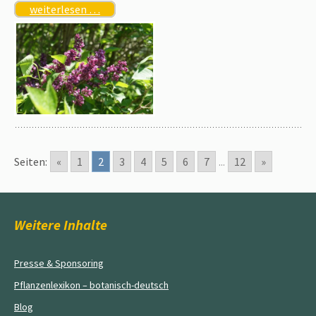
weiterlesen …
Seiten:
«
1
2
3
4
5
6
7
...
12
»
Weitere Inhalte
Presse & Sponsoring
Pflanzenlexikon – botanisch-deutsch
Blog