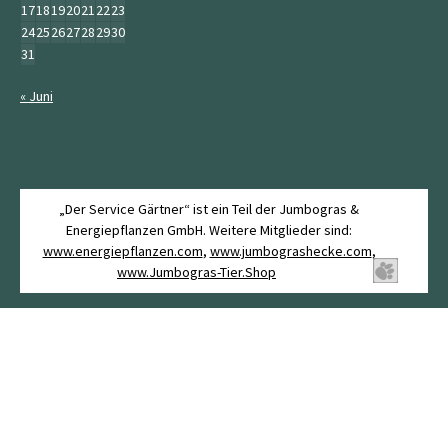
17
18
19
20
21
22
23
24
25
26
27
28
29
30
31
« Juni
„Der Service Gärtner“ ist ein Teil der Jumbogras &
Energiepflanzen GmbH. Weitere Mitglieder sind:
www.energiepflanzen.com
,
www.jumbograshecke.com
,
www.Jumbogras-Tier.Shop