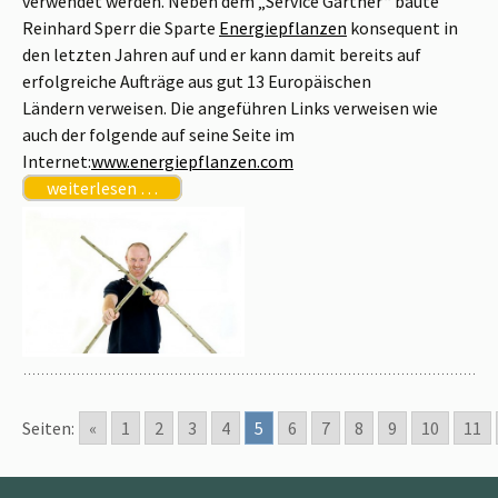
verwendet werden. Neben dem „Service Gärtner“ baute
Reinhard Sperr die Sparte
Energiepflanzen
konsequent in
den letzten Jahren auf und er kann damit bereits auf
erfolgreiche Aufträge aus gut 13 Europäischen
Ländern verweisen. Die angeführen Links verweisen wie
auch der folgende auf seine Seite im
Internet:
www.energiepflanzen.com
weiterlesen …
Seiten:
«
1
2
3
4
5
6
7
8
9
10
11