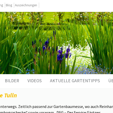
ing
Blog
Auszeichnungen
BILDER
VIDEOS
AKTUELLE GARTENTIPPS
Ü
e Tulln
unterwegs. Zeitlich passend zur Gartenbaumesse, wo auch Reinha
umbograshecke“
sowie unserem
„DSG – Der Service Gärtner