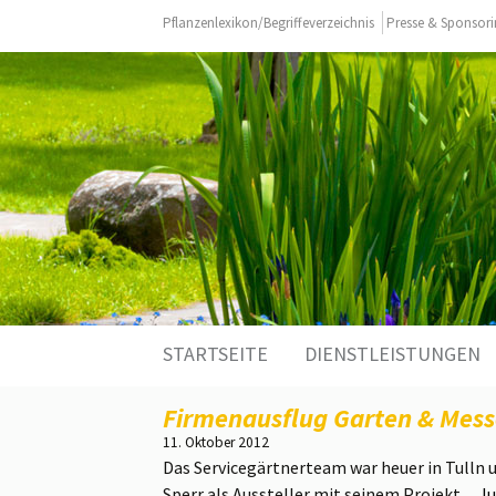
Pflanzenlexikon/Begriffeverzeichnis
Presse & Sponsor
Zum
STARTSEITE
DIENSTLEISTUNGEN
Inhalt
springen
Firmenausflug Garten & Mess
11. Oktober 2012
Das Servicegärtnerteam war heuer in Tulln 
Sperr als Aussteller mit seinem Projekt
„ J