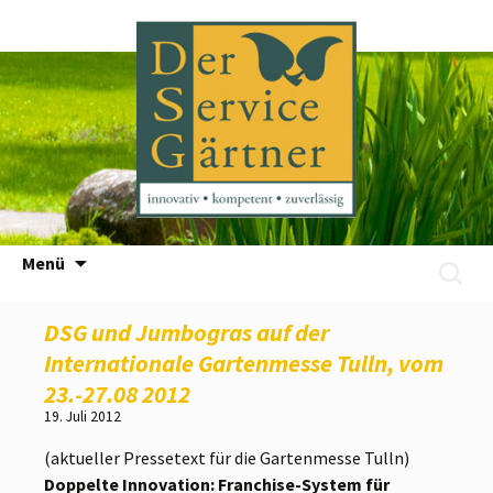
Zum
Menü
Suchen
Inhalt
nach:
springen
DSG und Jumbogras auf der
Internationale Gartenmesse Tulln, vom
23.-27.08 2012
19. Juli 2012
(aktueller Pressetext für die Gartenmesse Tulln)
Doppelte Innovation: Franchise-System für