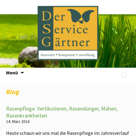
Zum
Menü
Suchen
Inhalt
nach:
springen
Blog
Rasenpflege: Vertikutieren, Rasendünger, Mähen,
Rasenkrankheiten
14. März 2016
Heute schaun wir uns mal die Rasenpflege im Jahresverlauf