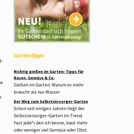
Gartentipps
3-
Richtig gießen im Garten: Tipps für
Rasen, Gemüse & Co.
he
Gießen im Garten: Warum es mehr
braucht als nur Wasser
u
Der Weg zum Selbstversorger-Garten
n
Schon seit einigen Jahren liegt der
Selbstversorger-Garten im Trend.
Fast jede*r den ich kenne, baut mehr
oder weniger viel Gemüse oder Obst