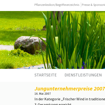
Pflanzenlexikon/Begriffeverzeichnis
Presse & Sponsor
Zum
STARTSEITE
DIENSTLEISTUNGEN
Inhalt
springen
Jungunternehmerpreise 2007 
16. Mai 2007
In der Kategorie „Frischer Wind in traditi
3. Gesamtrang erreicht.