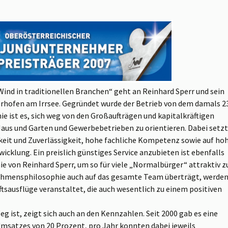
 Wind in traditionellen Branchen“ geht an Reinhard Sperr und sein
rhofen am Irrsee.
Gegründet wurde der Betrieb von dem damals 2
ie ist es, sich weg von den Großaufträgen und kapitalkräftigen
aus und Garten und Gewerbebetrieben zu orientieren. Dabei setzt
keit und Zuverlässigkeit, hohe fachliche Kompetenz sowie auf ho
icklung. Ein preislich günstiges Service anzubieten ist ebenfalls
e von Reinhard Sperr, um so für viele „Normalbürger“ attraktiv z
rnehmensphilosophie auch auf das gesamte Team überträgt, werde
tsausflüge veranstaltet, die auch wesentlich zu einem positiven
g ist, zeigt sich auch an den Kennzahlen. Seit 2000 gab es eine
Umsatzes von 20 Prozent, pro Jahr konnten dabei jeweils