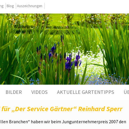
ing
Blog
Auszeichnungen
BILDER
VIDEOS
AKTUELLE GARTENTIPPS
Ü
für „Der Service Gärtner“ Reinhard Sperr
onellen Branchen“ haben wir beim Jungunternehmerpreis 2007 den