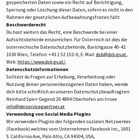
gespeicherten Daten sowie ein Recht auf Berichtigung,
Sperrung oder Löschung dieser Daten, sofern es nicht in den
Rahmen der gesetzlichen Aufbewahrungsfristen fällt.
Beschwerderecht
Du hast weiters das Recht, eine Beschwerde bei einer
Aufsichtsbehörde einzureichen. Für Österreich ist dies die
österreichische Datenschutzbehörde, Barichgasse 40-42
1030 Wien, Telefon: +43 1 52 152-0, E-Mail:
dsb@dsb.gv.at
,
Web:
https://www.dsb.gv.at/
.
Datenschutzinformationen
Solltest du Fragen zur Erhebung, Verarbeitung oder
Nutzung deiner personenbezogenen Daten haben, wende
dich bitte schriftlich an unseren Datenschutzbeauftragten:
Reinhard Sperr Gegend 20 4894 Oberhofen am Irrsee
info@derservicegaertner.at
Verwendung von Social Media Plugins
Wir verwenden Plugins des folgenden sozialen Netzwerkes
(Facebook) welches vom Unternehmen Facebook Inc., 1601
S. California Ave, Palo Alto, CA 94304, USA,