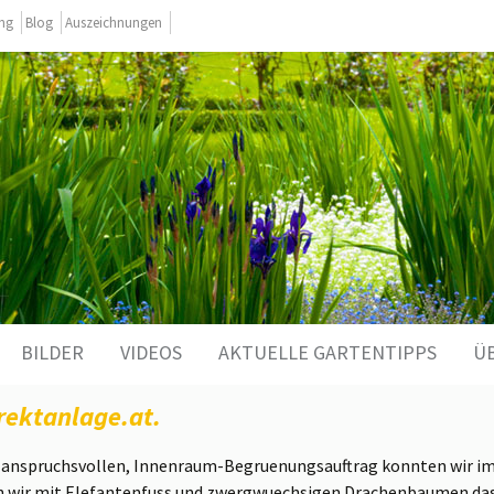
ing
Blog
Auszeichnungen
BILDER
VIDEOS
AKTUELLE GARTENTIPPS
Ü
rektanlage.at.
r anspruchsvollen, Innenraum-Begruenungsauftrag konnten wir i
en wir mit Elefantenfuss und zwergwuechsigen Drachenbaumen da