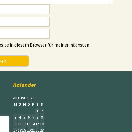
site in diesem Browser für meinen nächsten
Kalender
August 2026
M
D
M
D
F
S
S
1
2
3
4
5
6
7
8
9
10
11
12
13
14
15
16
17
18
19
20
21
22
23