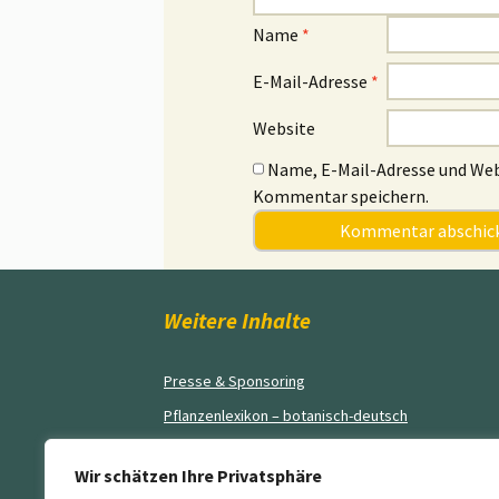
Name
*
E-Mail-Adresse
*
Website
Name, E-Mail-Adresse und Web
Kommentar speichern.
Weitere Inhalte
Presse & Sponsoring
Pflanzenlexikon – botanisch-deutsch
Blog
Wir schätzen Ihre Privatsphäre
AGB’s