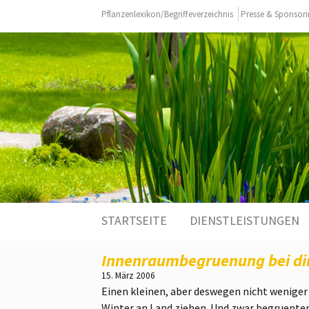
Pflanzenlexikon/Begriffeverzeichnis
Presse & Sponsor
Zum
STARTSEITE
DIENSTLEISTUNGEN
Inhalt
springen
Innenraumbegruenung bei di
15. März 2006
Einen kleinen, aber deswegen nicht wenige
Winter an Land ziehen. Und zwar begruent