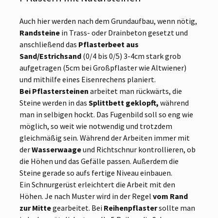
Auch hier werden nach dem Grundaufbau, wenn nötig,
Randsteine
in Trass- oder Drainbeton gesetzt und
anschließend das
Pflasterbeet aus
Sand/Estrichsand
(0/4 bis 0/5) 3-4cm stark grob
aufgetragen (5cm bei Großpflaster wie Altwiener)
und mithilfe eines Eisenrechens planiert.
Bei Pflastersteinen
arbeitet man rückwärts, die
Steine werden in das
Splittbett geklopft,
während
man in selbigen hockt. Das Fugenbild soll so eng wie
möglich, so weit wie notwendig und trotzdem
gleichmäßig sein. Während der Arbeiten immer mit
der
Wasserwaage
und Richtschnur kontrollieren, ob
die Höhen und das Gefälle passen. Außerdem die
Steine gerade so aufs fertige Niveau einbauen.
Ein Schnurgerüst erleichtert die Arbeit mit den
Höhen. Je nach Muster wird in der Regel
vom Rand
zur Mitte
gearbeitet. Bei
Reihenpflaster
sollte man