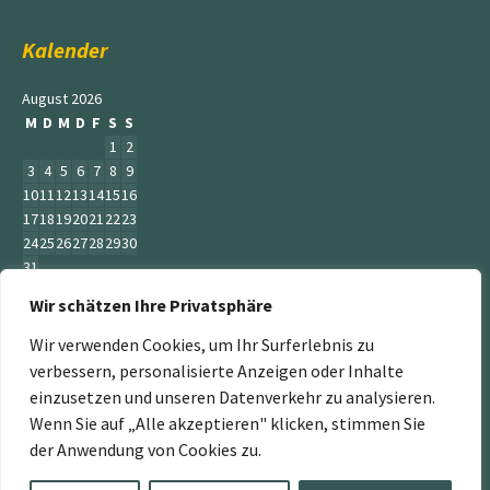
Kalender
August 2026
M
D
M
D
F
S
S
1
2
3
4
5
6
7
8
9
10
11
12
13
14
15
16
17
18
19
20
21
22
23
24
25
26
27
28
29
30
31
Wir schätzen Ihre Privatsphäre
« Juni
Wir verwenden Cookies, um Ihr Surferlebnis zu
verbessern, personalisierte Anzeigen oder Inhalte
einzusetzen und unseren Datenverkehr zu analysieren.
Wenn Sie auf „Alle akzeptieren" klicken, stimmen Sie
„Der Service Gärtner“ ist ein Teil der Jumbogras &
der Anwendung von Cookies zu.
Energiepflanzen GmbH. Weitere Mitglieder sind:
www.energiepflanzen.com
,
www.jumbograshecke.com
,