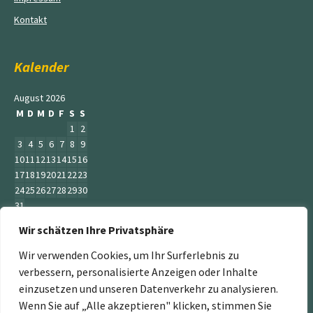
Kontakt
Kalender
August 2026
M
D
M
D
F
S
S
1
2
3
4
5
6
7
8
9
10
11
12
13
14
15
16
17
18
19
20
21
22
23
24
25
26
27
28
29
30
31
Wir schätzen Ihre Privatsphäre
« Juni
Wir verwenden Cookies, um Ihr Surferlebnis zu
verbessern, personalisierte Anzeigen oder Inhalte
einzusetzen und unseren Datenverkehr zu analysieren.
Wenn Sie auf „Alle akzeptieren" klicken, stimmen Sie