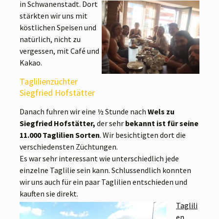
in Schwanenstadt. Dort
stärkten wir uns mit
köstlichen Speisen und
natürlich, nicht zu
vergessen, mit Café und
Kakao.
Taglilienzüchter
Siegfried Hofstätter
Danach fuhren wir eine ½ Stunde nach
Wels zu
Siegfried Hofstätter,
der sehr
bekannt ist für seine
11.000 Taglilien Sorten
. Wir besichtigten dort die
verschiedensten Züchtungen.
Es war sehr interessant wie unterschiedlich jede
einzelne Taglilie sein kann. Schlussendlich konnten
wir uns auch für ein paar Taglilien entschieden und
kauften sie direkt.
Taglili
en