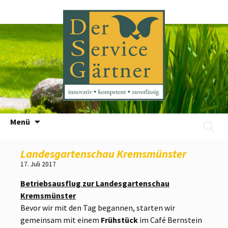
Zum
Menü
Suchen
Inhalt
nach:
springen
Landesgartenschau Kremsmünster
17. Juli 2017
Betriebsausflug zur Landesgartenschau
Kremsmünster
Bevor wir mit den Tag begannen, starten wir
gemeinsam mit einem
Frühstück
im Café
Bernstein