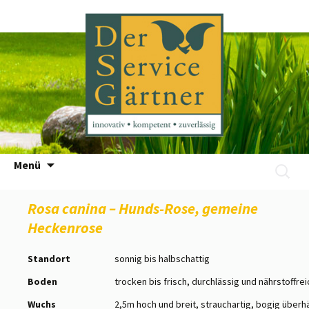
Zum
Menü
Suchen
Inhalt
nach:
springen
Rosa canina – Hunds-Rose, gemeine
Heckenrose
Standort
sonnig bis halbschattig
Boden
trocken bis frisch, durchlässig und nährstoffrei
Wuchs
2,5m hoch und breit, strauchartig, bogig über