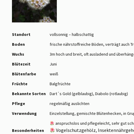
Standort
vollsonnig – halbschattig
Boden
frische nährstoffreiche Böden, verträgt auch T
Wuchs
3m hoch und breit, oft ausladend und überhän
Blütezeit
Juni
Blütenfarbe
weiß
Früchte
Balgfrüchte
Bekannte
Sorten
Dart´s Gold (gelblaubig), Diabolo (rotlaubig)
Pflege
regelmäßig auslichten
Verwendung
Einzelstellung, gemischte Blütenhecken, in Gr
anspruchslos und pflegeleicht, sehr gut schn
Vogelschutzgehölz, Insektennährgeh
Besonderheiten