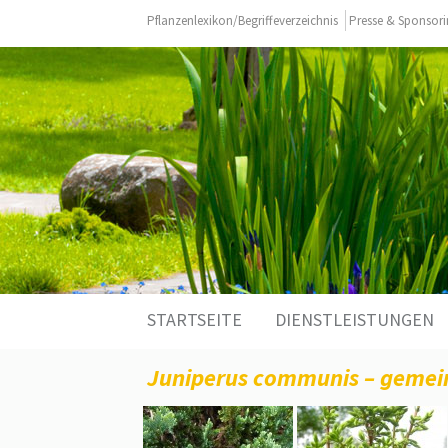
Pflanzenlexikon/Begriffeverzeichnis
Presse & Sponsor
Zum
STARTSEITE
DIENSTLEISTUNGEN
Inhalt
springen
Juniperus communis – gemei