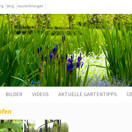
ing
Blog
Auszeichnungen
BILDER
VIDEOS
AKTUELLE GARTENTIPPS
Ü
pfen