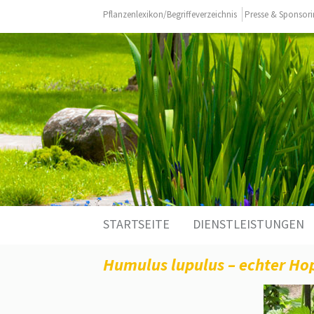
Pflanzenlexikon/Begriffeverzeichnis
Presse & Sponsor
Zum
STARTSEITE
DIENSTLEISTUNGEN
Inhalt
springen
Humulus lupulus – echter Ho