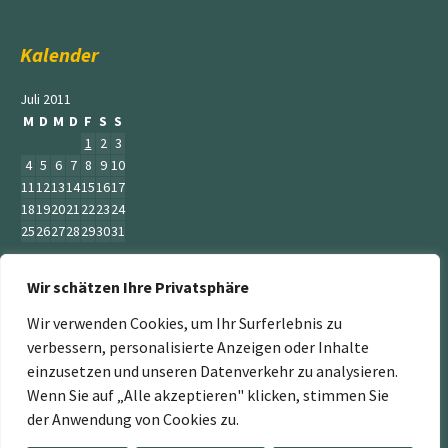
Kalender
Juli 2011
M
D
M
D
F
S
S
1
2
3
4
5
6
7
8
9
10
11
12
13
14
15
16
17
18
19
20
21
22
23
24
25
26
27
28
29
30
31
« Mai
Wir schätzen Ihre Privatsphäre
Aug. »
Wir verwenden Cookies, um Ihr Surferlebnis zu
verbessern, personalisierte Anzeigen oder Inhalte
einzusetzen und unseren Datenverkehr zu analysieren.
Wenn Sie auf „Alle akzeptieren" klicken, stimmen Sie
„Der Service Gärtner“ ist ein Teil der Jumbogras &
der Anwendung von Cookies zu.
Energiepflanzen GmbH. Weitere Mitglieder sind: