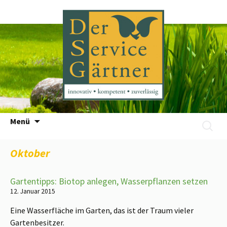
Zum
Menü
Suchen
Inhalt
nach:
springen
Oktober
Gartentipps: Biotop anlegen, Wasserpflanzen setzen
12. Januar 2015
Eine Wasserfläche im Garten, das ist der Traum vieler
Gartenbesitzer.