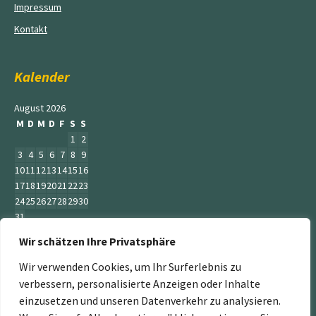
Impressum
Kontakt
Kalender
August 2026
M
D
M
D
F
S
S
1
2
3
4
5
6
7
8
9
10
11
12
13
14
15
16
17
18
19
20
21
22
23
24
25
26
27
28
29
30
31
Wir schätzen Ihre Privatsphäre
« Juni
Wir verwenden Cookies, um Ihr Surferlebnis zu
verbessern, personalisierte Anzeigen oder Inhalte
einzusetzen und unseren Datenverkehr zu analysieren.