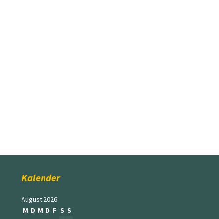
Kalender
August 2026
M
D
M
D
F
S
S