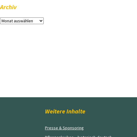
Archiv
Archiv
Weitere Inhalte
Presse & Sponsoring