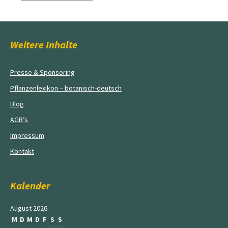
Weitere Inhalte
Presse & Sponsoring
Pflanzenlexikon – botanisch-deutsch
Blog
AGB’s
Impressum
Kontakt
Kalender
August 2026
M
D
M
D
F
S
S