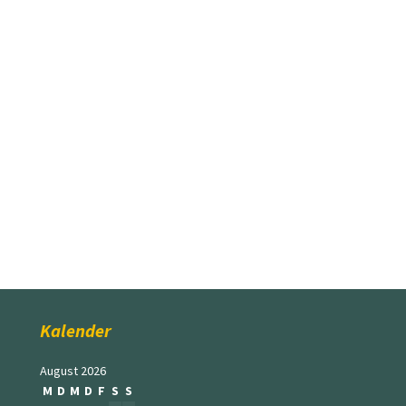
Kalender
August 2026
M
D
M
D
F
S
S