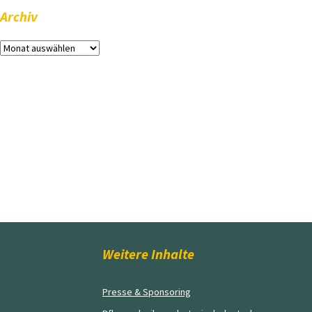
Archiv
Archiv
Weitere Inhalte
Presse & Sponsoring