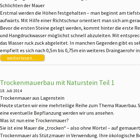
Schlichten der Mauer
Erstmal werden die Höhen festgehalten – man beginnt am tiefst
aufwärts. Mit Hilfe einer Richtschnur orientiert man sich am ger
Bevor die ersten Steine gelegt werden, kommt hinter die erste R
und Hangdruckwasser möglichst schnell abzuleiten. Mit entsprec
das Wasser ruck zuck abgeleitet. In manchen Gegenden gibt es se
empfielt es sich nach 0,5m bis 0,75m ein weiteres Draingaerohr i
weiterlesen …
Trockenmauerbau mit Naturstein Teil 1
18. Juli 2014
Trockenmauer aus Lagenstein
Heute starten wir eine mehrteilige Reihe zum Thema Mauerbau. S
eine eventuelle Bepflanzung werden wir uns ansehen.
Was ist nun eine Trockenmauer?
Sie ist eine Mauer die „trocken“ – also ohne Mörtel – auf gemauert 
Trockenmauer als Stützmauer in Verwendung. Ihre ökologische Bed