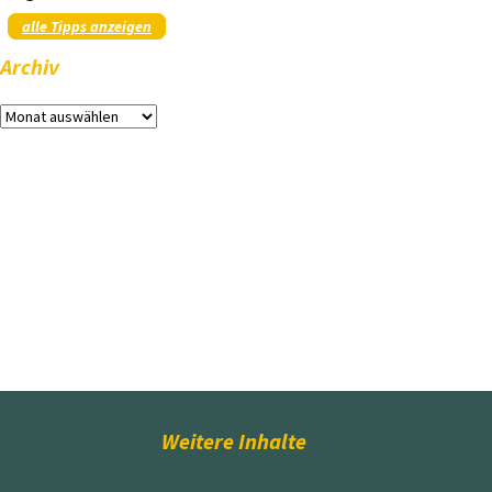
alle Tipps anzeigen
Archiv
Archiv
Weitere Inhalte