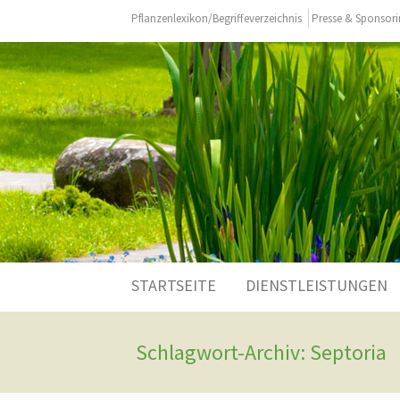
Pflanzenlexikon/Begriffeverzeichnis
Presse & Sponsor
Zum
STARTSEITE
DIENSTLEISTUNGEN
Inhalt
springen
Schlagwort-Archiv: Septoria