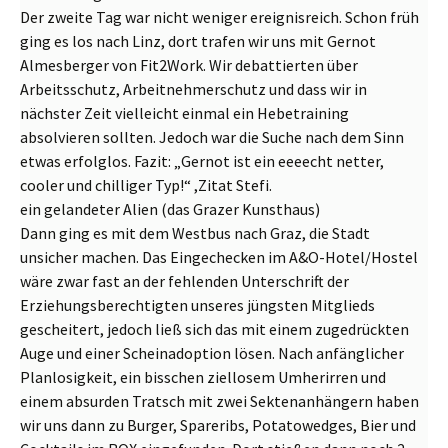
Der zweite Tag war nicht weniger ereignisreich. Schon früh
ging es los nach Linz, dort trafen wir uns mit Gernot
Almesberger von Fit2Work. Wir debattierten über
Arbeitsschutz, Arbeitnehmerschutz und dass wir in
nächster Zeit vielleicht einmal ein Hebetraining
absolvieren sollten. Jedoch war die Suche nach dem Sinn
etwas erfolglos. Fazit: „Gernot ist ein eeeecht netter,
cooler und chilliger Typ!“ ,Zitat Stefi.
ein gelandeter Alien (das Grazer Kunsthaus)
Dann ging es mit dem Westbus nach Graz, die Stadt
unsicher machen. Das Eingechecken im A&O-Hotel/Hostel
wäre zwar fast an der fehlenden Unterschrift der
Erziehungsberechtigten unseres jüngsten Mitglieds
gescheitert, jedoch ließ sich das mit einem zugedrückten
Auge und einer Scheinadoption lösen. Nach anfänglicher
Planlosigkeit, ein bisschen ziellosem Umherirren und
einem absurden Tratsch mit zwei Sektenanhängern haben
wir uns dann zu Burger, Spareribs, Potatowedges, Bier und