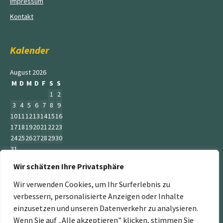
Impressum
Kontakt
Kalender
August 2026
M
D
M
D
F
S
S
1
2
3
4
5
6
7
8
9
10
11
12
13
14
15
16
17
18
19
20
21
22
23
24
25
26
27
28
29
30
31
Wir schätzen Ihre Privatsphäre
« Juni
Wir verwenden Cookies, um Ihr Surferlebnis zu
verbessern, personalisierte Anzeigen oder Inhalte
einzusetzen und unseren Datenverkehr zu analysieren.
Wenn Sie auf „Alle akzeptieren" klicken, stimmen Sie