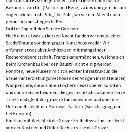
Cocktails im ROX eingefunden. Dort stießen dann noch 2
Bekannte von Urs (Patrick und René) zu uns und gemeinsam
zogen wir ins Irish Pub „The Pub“, wo wir den Abend noch
gemütlich ausklingen ließen.
Dritter Tag mit den Service Gärtnern
Nach einer etwas zu kurzen Nacht fanden wir uns zu einer
Stadtführung vor dem grazer Kunsthaus wieder. Wir
erfuhren etwas über Architekten mit mangelnder
Recherchebereitschaft, Franziskanermönchen, welche sich
beim Kirchenbau über den Baustil nicht einig werden
konnten, neue Museen mit schlechter Infrastruktur, die
Steuerhinterziehungsmethoden der Adligen im Mittelalter,
Wappentiere, die aus allen Löchern Feuer speien konnten
und dann zensiert wurden, die geschichtlich dokumentierte
Trinkfreudigkeit der grazer Stadtbewohner und über die
Unfreundlichkeit der Murinsel-Pächter (Besichtigung nur
bei Konsum).
Ein Faun mit Weitblick
die Grazer Freiheitsstatue, entdeckt
von der Kastner und Öhler Dachterrasse
das Grazer