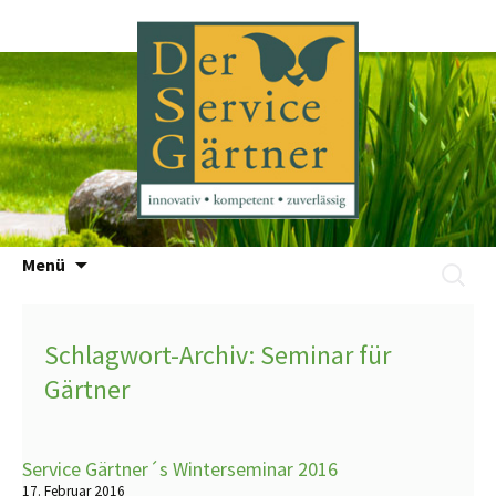
Zum
Menü
Suchen
Inhalt
nach:
springen
Schlagwort-Archiv: Seminar für
Gärtner
Service Gärtner´s Winterseminar 2016
17. Februar 2016