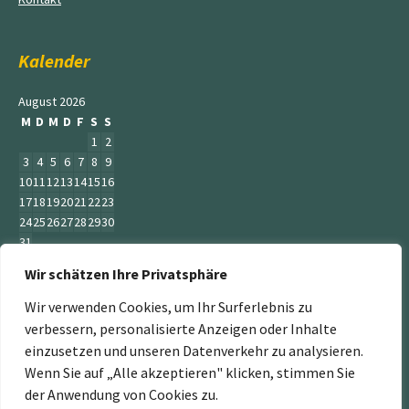
Kalender
August 2026
M
D
M
D
F
S
S
1
2
3
4
5
6
7
8
9
10
11
12
13
14
15
16
17
18
19
20
21
22
23
24
25
26
27
28
29
30
31
Wir schätzen Ihre Privatsphäre
« Juni
Wir verwenden Cookies, um Ihr Surferlebnis zu
verbessern, personalisierte Anzeigen oder Inhalte
einzusetzen und unseren Datenverkehr zu analysieren.
Wenn Sie auf „Alle akzeptieren" klicken, stimmen Sie
„Der Service Gärtner“ ist ein Teil der Jumbogras &
der Anwendung von Cookies zu.
Energiepflanzen GmbH. Weitere Mitglieder sind: