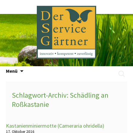
Zum
Menü
Suchen
Inhalt
nach:
springen
Schlagwort-Archiv: Schädling an
Roßkastanie
Kastanienminiermotte (Cameraria ohridella)
17. Oktober 2016