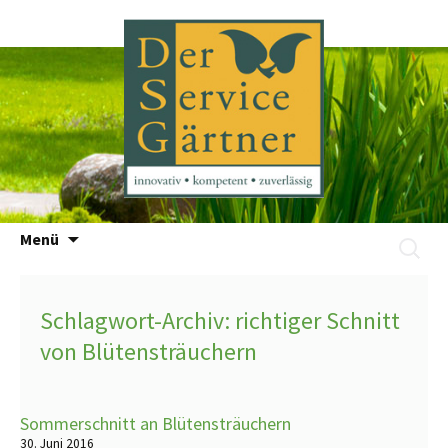
Zum
Menü
Suchen
Inhalt
nach:
springen
Schlagwort-Archiv: richtiger Schnitt
von Blütensträuchern
Sommerschnitt an Blütensträuchern
30. Juni 2016