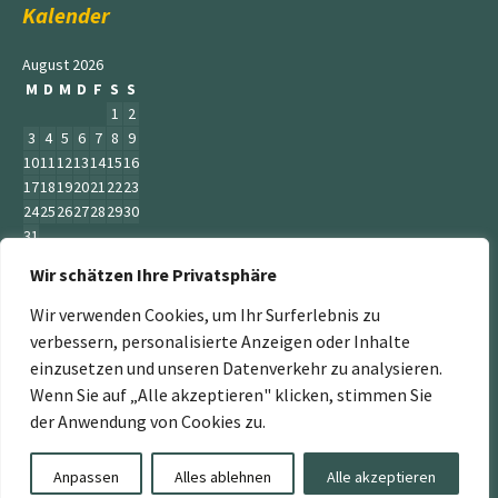
Kalender
August 2026
M
D
M
D
F
S
S
1
2
3
4
5
6
7
8
9
10
11
12
13
14
15
16
17
18
19
20
21
22
23
24
25
26
27
28
29
30
31
Wir schätzen Ihre Privatsphäre
« Juni
Wir verwenden Cookies, um Ihr Surferlebnis zu
verbessern, personalisierte Anzeigen oder Inhalte
einzusetzen und unseren Datenverkehr zu analysieren.
Wenn Sie auf „Alle akzeptieren" klicken, stimmen Sie
„Der Service Gärtner“ ist ein Teil der Jumbogras &
der Anwendung von Cookies zu.
Energiepflanzen GmbH. Weitere Mitglieder sind:
www.energiepflanzen.com
,
www.jumbograshecke.com
,
Anpassen
Alles ablehnen
Alle akzeptieren
www.Jumbogras-Tier.Shop