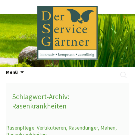
Zum
Menü
Suchen
Inhalt
nach:
springen
Schlagwort-Archiv:
Rasenkrankheiten
Rasenpflege: Vertikutieren, Rasendünger, Mähen,
Rasenkrankheiten