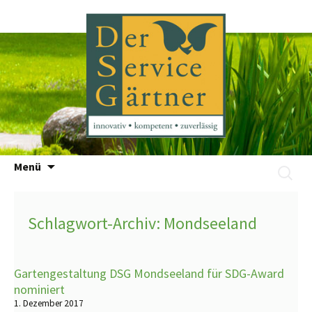
Zum
Menü
Suchen
Inhalt
nach:
springen
Schlagwort-Archiv: Mondseeland
Gartengestaltung DSG Mondseeland für SDG-Award
nominiert
1. Dezember 2017