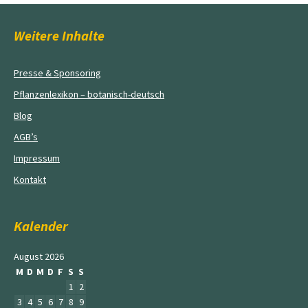
Weitere Inhalte
Presse & Sponsoring
Pflanzenlexikon – botanisch-deutsch
Blog
AGB’s
Impressum
Kontakt
Kalender
August 2026
M
D
M
D
F
S
S
1
2
3
4
5
6
7
8
9