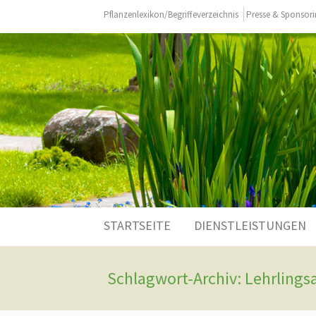
Pflanzenlexikon/Begriffeverzeichnis
Presse & Sponsor
Zum
STARTSEITE
DIENSTLEISTUNGEN
Inhalt
springen
Schlagwort-Archiv: Lehrlings