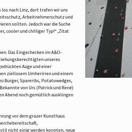
 los nach Linz, dort trafen wir uns
beitsschutz, Arbeitnehmerschutz und
vieren sollten. Jedoch war die Suche
r, cooler und chilliger Typ!“ ,Zitat
chen. Das Eingechecken im A&O-
rziehungsberechtigten unseres
ugedrückten Auge und einer
chen ziellosem Umherirren und einem
u Burger, Spareribs, Potatowedges,
 Bekannte von Urs (Patrick und René)
 den Abend noch gemütlich ausklingen
ührung vor dem grazer Kunsthaus
erchebereitschaft,
til nicht einig werden konnten, neue