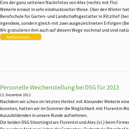
Eins der ganz seltenen Nacktfotos von Alex (rechts mit Flo)
Wekerle erneut in sehr eindrucksvoller Weise. Über den Winter hat 
Berufschule für Garten- und Landschaftsgestalter in Ritzlhof (bei
irgendwie, sondern gleich mit zwei ausgezeichneten Erfolgen (Be
Wir gratulieren ihm auch auf diesem Wege nochmal und sind natürl
weiterlesen …
Personelle Weichenstellung bei DSG für 2013
12. Dezember 2012
Nachdem wir schon im letzten Herbst mit Alexander Wekerle eine
konnten, hatten wir im Sommer die Möglichkeit mit Florentin M
Auszubildenden in unsere Runde aufnehmen.
Die beiden DSG Shootingstars Florentin und Alex (v.l.) beim Firme
Da er schon fast zwei Jahre die Gartenbau-Fachschule Ritzelhof hin