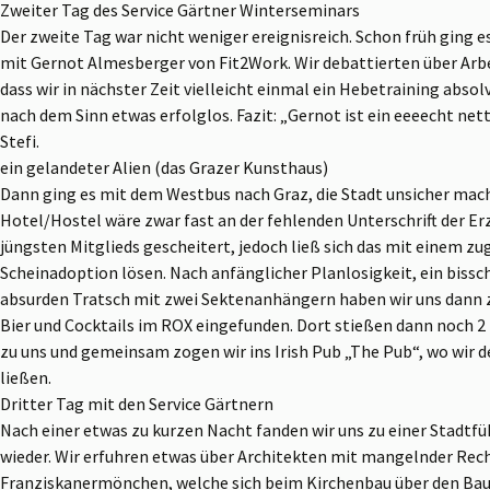
Zweiter Tag des Service Gärtner Winterseminars
Der zweite Tag war nicht weniger ereignisreich. Schon früh ging es
mit Gernot Almesberger von Fit2Work. Wir debattierten über Ar
dass wir in nächster Zeit vielleicht einmal ein Hebetraining absol
nach dem Sinn etwas erfolglos. Fazit: „Gernot ist ein eeeecht nette
Stefi.
ein gelandeter Alien (das Grazer Kunsthaus)
Dann ging es mit dem Westbus nach Graz, die Stadt unsicher ma
Hotel/Hostel wäre zwar fast an der fehlenden Unterschrift der E
jüngsten Mitglieds gescheitert, jedoch ließ sich das mit einem z
Scheinadoption lösen. Nach anfänglicher Planlosigkeit, ein biss
absurden Tratsch mit zwei Sektenanhängern haben wir uns dann z
Bier und Cocktails im ROX eingefunden. Dort stießen dann noch 2
zu uns und gemeinsam zogen wir ins Irish Pub „The Pub“, wo wir
ließen.
Dritter Tag mit den Service Gärtnern
Nach einer etwas zu kurzen Nacht fanden wir uns zu einer Stadtf
wieder. Wir erfuhren etwas über Architekten mit mangelnder Rech
Franziskanermönchen, welche sich beim Kirchenbau über den Baus