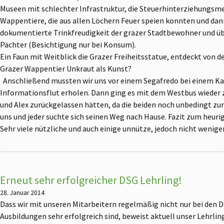
Museen mit schlechter Infrastruktur, die Steuerhinterziehungsme
Wappentiere, die aus allen Löchern Feuer speien konnten und dann
dokumentierte Trinkfreudigkeit der grazer Stadtbewohner und übe
Pächter (Besichtigung nur bei Konsum).
Ein Faun mit Weitblick
die Grazer Freiheitsstatue, entdeckt von 
Grazer Wappentier
Unkraut als Kunst?
Anschließend mussten wir uns vor einem Segafredo bei einem Kaf
Informationsflut erholen. Dann ging es mit dem Westbus wieder zu
und Alex zurückgelassen hätten, da die beiden noch unbedingt zu
uns und jeder suchte sich seinen Weg nach Hause. Fazit zum heurig
Sehr viele nützliche und auch einige unnütze, jedoch nicht weni
Erneut sehr erfolgreicher DSG Lehrling!
28. Januar 2014
Dass wir mit unseren Mitarbeitern regelmäßig nicht nur bei den 
Ausbildungen sehr erfolgreich sind, beweist aktuell unser Lehrlin