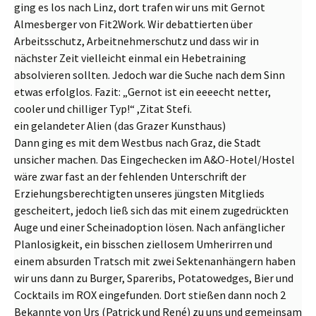
ging es los nach Linz, dort trafen wir uns mit Gernot
Almesberger von Fit2Work. Wir debattierten über
Arbeitsschutz, Arbeitnehmerschutz und dass wir in
nächster Zeit vielleicht einmal ein Hebetraining
absolvieren sollten. Jedoch war die Suche nach dem Sinn
etwas erfolglos. Fazit: „Gernot ist ein eeeecht netter,
cooler und chilliger Typ!“ ,Zitat Stefi.
ein gelandeter Alien (das Grazer Kunsthaus)
Dann ging es mit dem Westbus nach Graz, die Stadt
unsicher machen. Das Eingechecken im A&O-Hotel/Hostel
wäre zwar fast an der fehlenden Unterschrift der
Erziehungsberechtigten unseres jüngsten Mitglieds
gescheitert, jedoch ließ sich das mit einem zugedrückten
Auge und einer Scheinadoption lösen. Nach anfänglicher
Planlosigkeit, ein bisschen ziellosem Umherirren und
einem absurden Tratsch mit zwei Sektenanhängern haben
wir uns dann zu Burger, Spareribs, Potatowedges, Bier und
Cocktails im ROX eingefunden. Dort stießen dann noch 2
Bekannte von Urs (Patrick und René) zu uns und gemeinsam