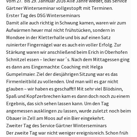
Vom 27. bis 29. Jannuar 2016 Alle Jahre wieder, das Service
Gärtner Winterseminar vollgestopft mit Terminen.
Erster Tag des DSG Winterseminars
Damit alle auch richtig in Schwung kamen, waren wir zum
Aufwärmen heuer mal nicht frühstücken, sondern in
Mondsee in der Kletterhalle und bis auf einen Satz
ruinierter Fingernägel war es auch ein voller Erfolg. Zur
Stärkung waren wir anschließend beim Erich in Oberhofen
Schnitzel essen – lecker war´s. Nach dem Mittagessen ging
es dann ans Eingemachte: Coaching mit Helga
Gumpelmaier. Ziel der diesjährigen Sitzung war es das
Firmenleitbild zu vollenden. Und man will es gar nicht
glauben – wir haben es geschafft!! Mit sehr viel Blödsinn,
Spaß und Kopfzerbrechen kam es dann doch noch zu einem
Ergebnis, das sich sehen lassen kann. Um den Tag
angemessen ausklingen zu lassen, wurde zuletzt noch beim
Obauer in Zell am Moos auf ein Bier eingekehrt.
Zweiter Tag des Service Gärtner Winterseminars
Der zweite Tag war nicht weniger ereignisreich. Schon früh