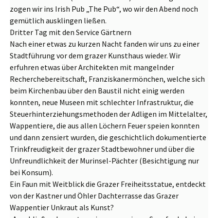
zogen wir ins Irish Pub „The Pub“, wo wir den Abend noch
gemütlich ausklingen ließen.
Dritter Tag mit den Service Gärtnern
Nach einer etwas zu kurzen Nacht fanden wir uns zu einer
Stadtführung vor dem grazer Kunsthaus wieder. Wir
erfuhren etwas über Architekten mit mangelnder
Recherchebereitschaft, Franziskanermönchen, welche sich
beim Kirchenbau über den Baustil nicht einig werden
konnten, neue Museen mit schlechter Infrastruktur, die
Steuerhinterziehungsmethoden der Adligen im Mittelalter,
Wappentiere, die aus allen Löchern Feuer speien konnten
und dann zensiert wurden, die geschichtlich dokumentierte
Trinkfreudigkeit der grazer Stadtbewohner und über die
Unfreundlichkeit der Murinsel-Pächter (Besichtigung nur
bei Konsum).
Ein Faun mit Weitblick
die Grazer Freiheitsstatue, entdeckt
von der Kastner und Öhler Dachterrasse
das Grazer
Wappentier
Unkraut als Kunst?