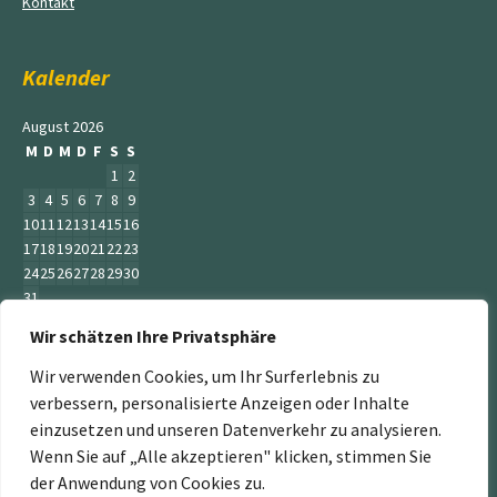
Kontakt
Kalender
August 2026
M
D
M
D
F
S
S
1
2
3
4
5
6
7
8
9
10
11
12
13
14
15
16
17
18
19
20
21
22
23
24
25
26
27
28
29
30
31
Wir schätzen Ihre Privatsphäre
« Juni
Wir verwenden Cookies, um Ihr Surferlebnis zu
verbessern, personalisierte Anzeigen oder Inhalte
einzusetzen und unseren Datenverkehr zu analysieren.
Wenn Sie auf „Alle akzeptieren" klicken, stimmen Sie
„Der Service Gärtner“ ist ein Teil der Jumbogras &
der Anwendung von Cookies zu.
Energiepflanzen GmbH. Weitere Mitglieder sind: