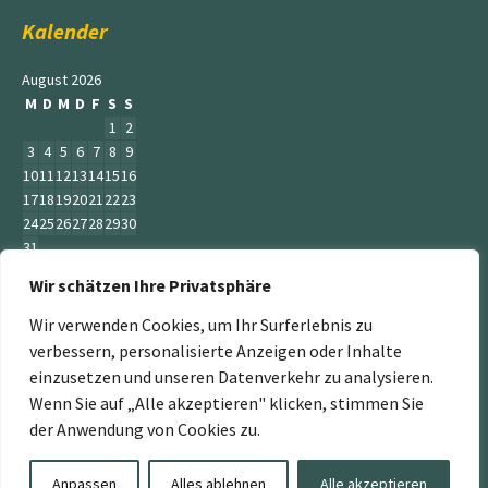
Kalender
August 2026
M
D
M
D
F
S
S
1
2
3
4
5
6
7
8
9
10
11
12
13
14
15
16
17
18
19
20
21
22
23
24
25
26
27
28
29
30
31
Wir schätzen Ihre Privatsphäre
« Juni
Wir verwenden Cookies, um Ihr Surferlebnis zu
verbessern, personalisierte Anzeigen oder Inhalte
einzusetzen und unseren Datenverkehr zu analysieren.
Wenn Sie auf „Alle akzeptieren" klicken, stimmen Sie
„Der Service Gärtner“ ist ein Teil der Jumbogras &
der Anwendung von Cookies zu.
Energiepflanzen GmbH. Weitere Mitglieder sind:
www.energiepflanzen.com
,
www.jumbograshecke.com
,
Anpassen
Alles ablehnen
Alle akzeptieren
www.Jumbogras-Tier.Shop