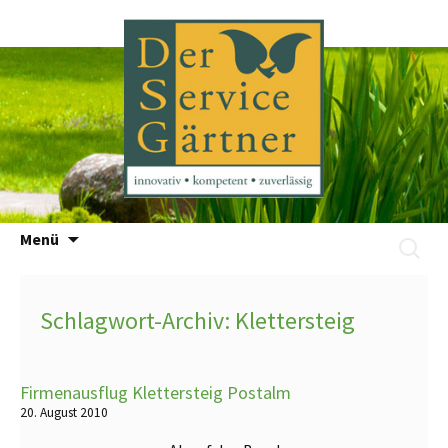
Zum
Menü
Suchen
Inhalt
nach:
springen
Schlagwort-Archiv: Klettersteig
Firmenausflug Klettersteig Postalm
20. August 2010