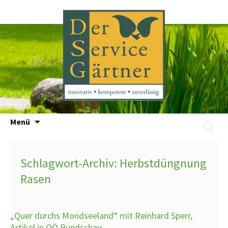
Zum
Menü
Suchen
Inhalt
nach:
springen
Schlagwort-Archiv: Herbstdüngnung
Rasen
„Quer durchs Mondseeland“ mit Reinhard Sperr,
Artikel in OÖ Rundschau