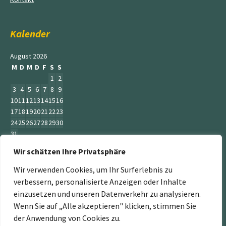
Kalender
August 2026
M
D
M
D
F
S
S
1
2
3
4
5
6
7
8
9
10
11
12
13
14
15
16
17
18
19
20
21
22
23
24
25
26
27
28
29
30
31
Wir schätzen Ihre Privatsphäre
« Juni
Wir verwenden Cookies, um Ihr Surferlebnis zu
verbessern, personalisierte Anzeigen oder Inhalte
einzusetzen und unseren Datenverkehr zu analysieren.
Wenn Sie auf „Alle akzeptieren" klicken, stimmen Sie
„Der Service Gärtner“ ist ein Teil der Jumbogras &
der Anwendung von Cookies zu.
Energiepflanzen GmbH. Weitere Mitglieder sind: