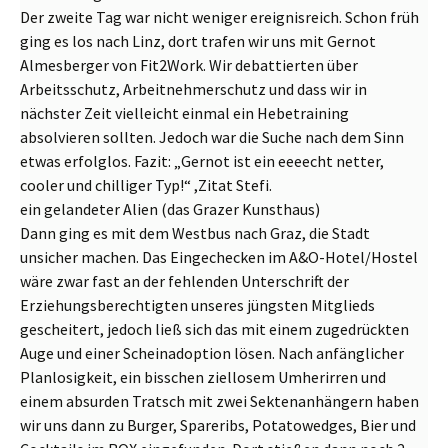
Der zweite Tag war nicht weniger ereignisreich. Schon früh
ging es los nach Linz, dort trafen wir uns mit Gernot
Almesberger von Fit2Work. Wir debattierten über
Arbeitsschutz, Arbeitnehmerschutz und dass wir in
nächster Zeit vielleicht einmal ein Hebetraining
absolvieren sollten. Jedoch war die Suche nach dem Sinn
etwas erfolglos. Fazit: „Gernot ist ein eeeecht netter,
cooler und chilliger Typ!“ ,Zitat Stefi.
ein gelandeter Alien (das Grazer Kunsthaus)
Dann ging es mit dem Westbus nach Graz, die Stadt
unsicher machen. Das Eingechecken im A&O-Hotel/Hostel
wäre zwar fast an der fehlenden Unterschrift der
Erziehungsberechtigten unseres jüngsten Mitglieds
gescheitert, jedoch ließ sich das mit einem zugedrückten
Auge und einer Scheinadoption lösen. Nach anfänglicher
Planlosigkeit, ein bisschen ziellosem Umherirren und
einem absurden Tratsch mit zwei Sektenanhängern haben
wir uns dann zu Burger, Spareribs, Potatowedges, Bier und