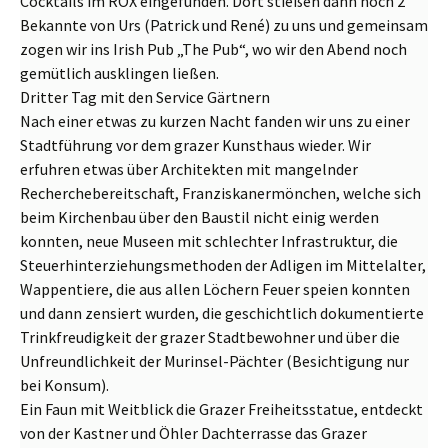
Cocktails im ROX eingefunden. Dort stießen dann noch 2
Bekannte von Urs (Patrick und René) zu uns und gemeinsam
zogen wir ins Irish Pub „The Pub“, wo wir den Abend noch
gemütlich ausklingen ließen.
Dritter Tag mit den Service Gärtnern
Nach einer etwas zu kurzen Nacht fanden wir uns zu einer
Stadtführung vor dem grazer Kunsthaus wieder. Wir
erfuhren etwas über Architekten mit mangelnder
Recherchebereitschaft, Franziskanermönchen, welche sich
beim Kirchenbau über den Baustil nicht einig werden
konnten, neue Museen mit schlechter Infrastruktur, die
Steuerhinterziehungsmethoden der Adligen im Mittelalter,
Wappentiere, die aus allen Löchern Feuer speien konnten
und dann zensiert wurden, die geschichtlich dokumentierte
Trinkfreudigkeit der grazer Stadtbewohner und über die
Unfreundlichkeit der Murinsel-Pächter (Besichtigung nur
bei Konsum).
Ein Faun mit Weitblick
die Grazer Freiheitsstatue, entdeckt
von der Kastner und Öhler Dachterrasse
das Grazer