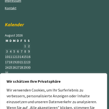
Impressum
Kontakt
Kalender
August 2026
M
D
M
D
F
S
S
1
2
3
4
5
6
7
8
9
10
11
12
13
14
15
16
17
18
19
20
21
22
23
24
25
26
27
28
29
30
31
Wir schätzen Ihre Privatsphäre
« Juni
Wir verwenden Cookies, um Ihr Surferlebnis zu
verbessern, personalisierte Anzeigen oder Inhalte
einzusetzen und unseren Datenverkehr zu analysieren.
Wenn Sie auf „Alle akzeptieren" klicken, stimmen Sie