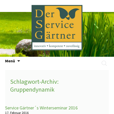
Zum
Menü
Suchen
Inhalt
nach:
springen
Schlagwort-Archiv:
Gruppendynamik
Service Gärtner´s Winterseminar 2016
17. Februar 2016