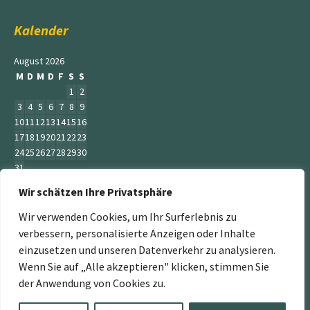
Kalender
August 2026
M
D
M
D
F
S
S
1
2
3
4
5
6
7
8
9
10
11
12
13
14
15
16
17
18
19
20
21
22
23
24
25
26
27
28
29
30
31
Wir schätzen Ihre Privatsphäre
« Juni
Wir verwenden Cookies, um Ihr Surferlebnis zu
verbessern, personalisierte Anzeigen oder Inhalte
einzusetzen und unseren Datenverkehr zu analysieren.
Wenn Sie auf „Alle akzeptieren" klicken, stimmen Sie
„Der Service Gärtner“ ist ein Teil der Jumbogras &
der Anwendung von Cookies zu.
Energiepflanzen GmbH. Weitere Mitglieder sind:
www.energiepflanzen.com
,
www.jumbograshecke.com
,