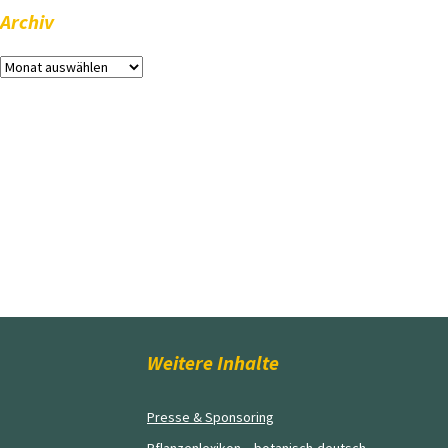
Archiv
Archiv
Weitere Inhalte
Presse & Sponsoring
Pflanzenlexikon – botanisch-deutsch