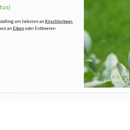
tus)
hädling am liebsten an
Kirschlorbeer
,
chon an
Eiben
oder Erdbeeren