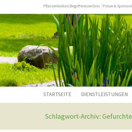
Pflanzenlexikon/Begriffeverzeichnis
Presse & Sponsor
Zum
STARTSEITE
DIENSTLEISTUNGEN
Inhalt
springen
Schlagwort-Archiv: Gefurchte