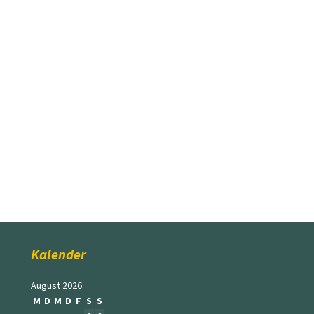
Kalender
August 2026
M
D
M
D
F
S
S