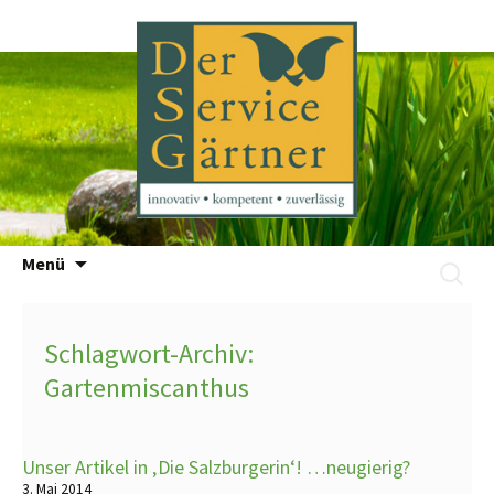
Zum
Menü
Suchen
Inhalt
nach:
springen
Schlagwort-Archiv:
Gartenmiscanthus
Unser Artikel in ‚Die Salzburgerin‘! …neugierig?
3. Mai 2014