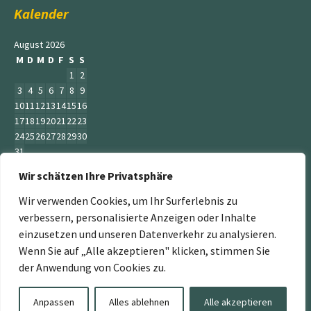
Kalender
August 2026
M
D
M
D
F
S
S
1
2
3
4
5
6
7
8
9
10
11
12
13
14
15
16
17
18
19
20
21
22
23
24
25
26
27
28
29
30
31
Wir schätzen Ihre Privatsphäre
« Juni
Wir verwenden Cookies, um Ihr Surferlebnis zu
verbessern, personalisierte Anzeigen oder Inhalte
einzusetzen und unseren Datenverkehr zu analysieren.
Wenn Sie auf „Alle akzeptieren" klicken, stimmen Sie
„Der Service Gärtner“ ist ein Teil der Jumbogras &
der Anwendung von Cookies zu.
Energiepflanzen GmbH. Weitere Mitglieder sind:
www.energiepflanzen.com
,
www.jumbograshecke.com
,
Anpassen
Alles ablehnen
Alle akzeptieren
www.Jumbogras-Tier.Shop