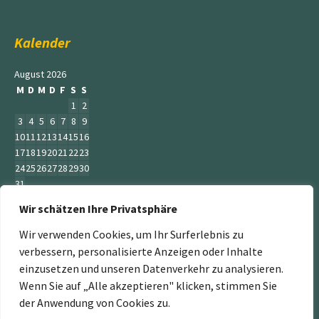
Kalender
August 2026
M
D
M
D
F
S
S
1
2
3
4
5
6
7
8
9
10
11
12
13
14
15
16
17
18
19
20
21
22
23
24
25
26
27
28
29
30
31
Wir schätzen Ihre Privatsphäre
« Juni
Wir verwenden Cookies, um Ihr Surferlebnis zu
verbessern, personalisierte Anzeigen oder Inhalte
einzusetzen und unseren Datenverkehr zu analysieren.
Wenn Sie auf „Alle akzeptieren" klicken, stimmen Sie
„Der Service Gärtner“ ist ein Teil der Jumbogras &
der Anwendung von Cookies zu.
Energiepflanzen GmbH. Weitere Mitglieder sind: