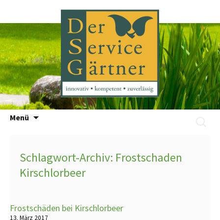
Zum
Menü
Suchen
Inhalt
nach:
springen
Schlagwort-Archiv: Frostschaden
Kirschlorbeer
Frostschäden bei Kirschlorbeer
13. März 2017