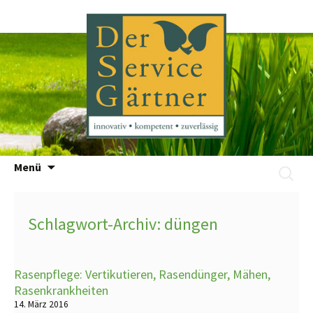
Zum
Menü
Suchen
Inhalt
nach:
springen
Schlagwort-Archiv: düngen
Rasenpflege: Vertikutieren, Rasendünger, Mähen,
Rasenkrankheiten
14. März 2016