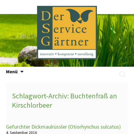
Zum
Menü
Suchen
Inhalt
nach:
springen
Schlagwort-Archiv: Buchtenfraß an
Kirschlorbeer
Gefurchter Dickmaulrüssler (Otiorhynchus sulcatus)
4. September 2016