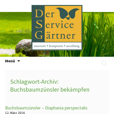
Zum
Menü
Suchen
Inhalt
nach:
springen
Schlagwort-Archiv:
Buchsbaumzünsler bekämpfen
Buchsbaumzünsler – Diaphania perspectalis
12. März 2016