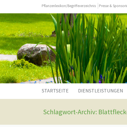
Pflanzenlexikon/Begriffeverzeichnis
Presse & Sponsor
Zum
STARTSEITE
DIENSTLEISTUNGEN
Inhalt
springen
Schlagwort-Archiv: Blattflec