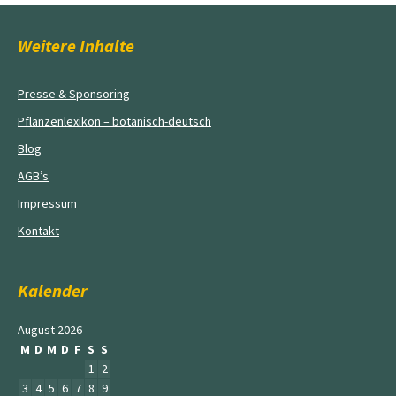
Weitere Inhalte
Presse & Sponsoring
Pflanzenlexikon – botanisch-deutsch
Blog
AGB’s
Impressum
Kontakt
Kalender
August 2026
M
D
M
D
F
S
S
1
2
3
4
5
6
7
8
9