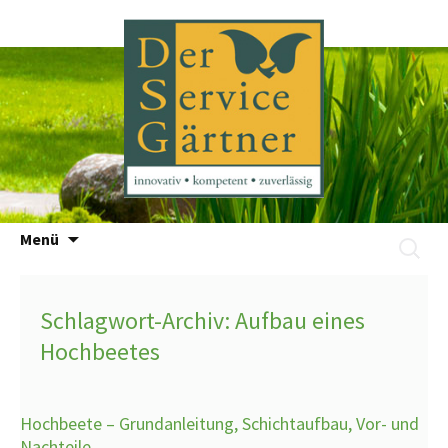
Zum
Menü
Suchen
Inhalt
nach:
springen
Schlagwort-Archiv: Aufbau eines
Hochbeetes
Hochbeete – Grundanleitung, Schichtaufbau, Vor- und
Nachteile