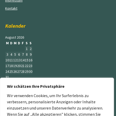
Impressum
Kontakt
Kalender
August 2026
M
D
M
D
F
S
S
1
2
3
4
5
6
7
8
9
10
11
12
13
14
15
16
17
18
19
20
21
22
23
24
25
26
27
28
29
30
31
Wir schätzen Ihre Privatsphäre
« Juni
Wir verwenden Cookies, um Ihr Surferlebnis zu
verbessern, personalisierte Anzeigen oder Inhalte
einzusetzen und unseren Datenverkehr zu analysieren.
Wenn Sie auf „Alle akzeptieren" klicken, stimmen Sie