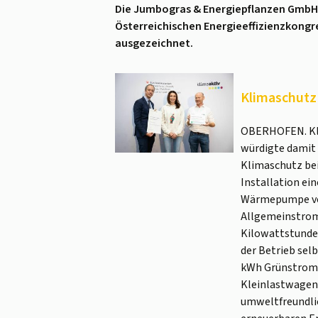
Die Jumbogras & Energiepflanzen GmbH 
Österreichischen Energieeffizienzkong
ausgezeichnet.
Klimaschutz
OBERHOFEN. Kli
würdigte damit 
Klimaschutz be
Installation ei
Wärmepumpe ver
Allgemeinstrom-
Kilowattstunde
der Betrieb sel
kWh Grünstrom 
Kleinlastwagen 
umweltfreundlich