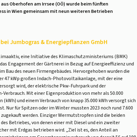
aus Oberhofen am Irrsee (OÖ) wurde beim fünften
ress in Wien gemeinsam mit neun weiteren Betrieben
 bei Jumbogras & Energiepflanzen GmbH
maaktiv, eine Initiative des Klimaschutzministeriums (BMK)
das Engagement der Gärtnerei in Bezug auf Energieeffizienz und
im Bau des neuen Firmengebäudes. Hervorgehoben wurden die
ner 47 kWp großen Indach-Photovoltaikanlage, mit der eine
sorgt wird, der elektrische Pkw-Fuhrpark und der
Verbrauch. Mit einer Eigenproduktion von mehr als 50.000
n (kWh) und einem Verbrauch von knapp 35.000 kWh versorgt sich
bst. Nur für Spitzen oder im Winter mussten 2023 noch rund 7.600
zugekauft werden. Einziger Wermutstropfen sind die beiden
des Betriebes, von denen einer mit Diesel und ein zweiter
er mit Erdgas betrieben wird. „Ziel ist es, den Anteil an