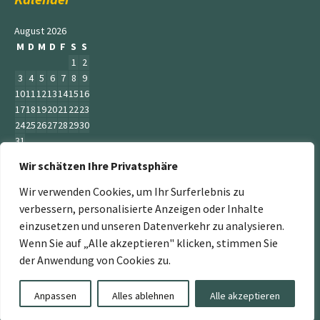
August 2026
M
D
M
D
F
S
S
1
2
3
4
5
6
7
8
9
10
11
12
13
14
15
16
17
18
19
20
21
22
23
24
25
26
27
28
29
30
31
Wir schätzen Ihre Privatsphäre
« Juni
Wir verwenden Cookies, um Ihr Surferlebnis zu
verbessern, personalisierte Anzeigen oder Inhalte
einzusetzen und unseren Datenverkehr zu analysieren.
Wenn Sie auf „Alle akzeptieren" klicken, stimmen Sie
„Der Service Gärtner“ ist ein Teil der Jumbogras &
der Anwendung von Cookies zu.
Energiepflanzen GmbH. Weitere Mitglieder sind:
www.energiepflanzen.com
,
www.jumbograshecke.com
,
Anpassen
Alles ablehnen
Alle akzeptieren
www.Jumbogras-Tier.Shop