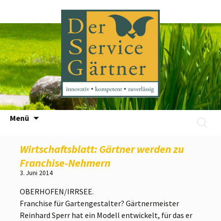
Zum
Menü
Suchen
Inhalt
nach:
springen
Wirtschaftsblatt: Gärtner werden zu
Franchise-Nehmern
3. Juni 2014
OBERHOFEN/IRRSEE.
Franchise für Gartengestalter? Gärtnermeister
Reinhard Sperr hat ein Modell entwickelt, für das er