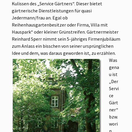
Kulissen des „Service Gärtners“. Dieser bietet
gärtnerische Dienstleistungen für quasi
Jedermann/frau an. Egal ob
Reihenhausgartenbesitzer oder Firma, Villa mit
Hauspark“ oder kleiner Grünstreifen. Gärtnermeister
Reinhard Sperr nimmt sein 5-jähriges Firmenjubiläum
zum Anlass ein bisschen von seiner ursprünglichen
Idee und dem, was daraus geworden ist, zu erzählen.
Was
gena
u ist
„Der
Servi
ce
Gärt
ner“
bzw.
wori
n