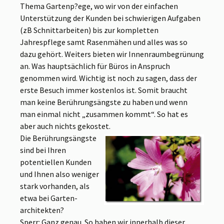
Thema Gartenp?ege, wo wir von der einfachen
Unterstützung der Kunden bei schwierigen Aufgaben
(zB Schnittarbeiten) bis zur kompletten
Jahrespflege samt Rasenmähen und alles was so
dazu gehört. Weiters bieten wir Innenraumbegrünung
an. Was hauptsächlich für Büros in Anspruch
genommen wird. Wichtig ist noch zu sagen, dass der
erste Besuch immer kostenlos ist. Somit braucht
man keine Berührungsängste zu haben und wenn
man einmal nicht „zusammen kommt“. So hat es
aber auch nichts gekostet.
Die Berührungsängste
sind bei Ihren
potentiellen Kunden
und Ihnen also weniger
stark vorhanden, als
etwa bei Garten-
architekten?
Sperr: Ganz genau. So haben wir innerhalb dieser