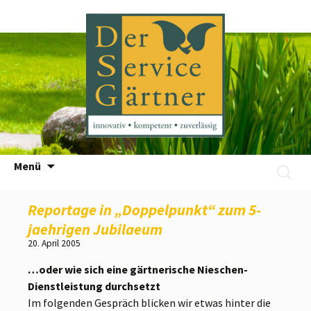
Zum
Menü
Suchen
Inhalt
nach:
springen
Reportage in „Doppelpunkt“ zum 5-
jaehrigen Jubilaeum
20. April 2005
…oder wie sich eine gärtnerische Nieschen-
Dienstleistung durchsetzt
Im folgenden Gespräch blicken wir etwas hinter die