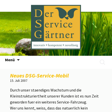
Zum
Menü
Suchen
Inhalt
nach:
springen
Neues DSG-Service-Mobil
15. Juli 2007
Durch unser staendiges Wachstum und die
Kleinstrukturiertheit unserer Kunden ist es nun Zeit
geworden fuer ein weiteres Service-Fahrzeug.
Wer uns kennt, weiss, dass das natuerlich kein