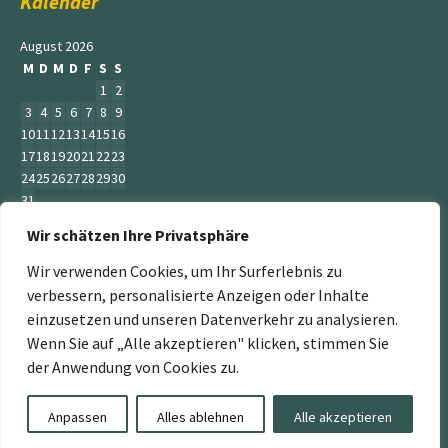
Kalender
August 2026
M
D
M
D
F
S
S
1
2
3
4
5
6
7
8
9
10
11
12
13
14
15
16
17
18
19
20
21
22
23
24
25
26
27
28
29
30
31
Wir schätzen Ihre Privatsphäre
« Juni
Wir verwenden Cookies, um Ihr Surferlebnis zu
verbessern, personalisierte Anzeigen oder Inhalte
einzusetzen und unseren Datenverkehr zu analysieren.
Wenn Sie auf „Alle akzeptieren" klicken, stimmen Sie
„Der Service Gärtner“ ist ein Teil der Jumbogras &
der Anwendung von Cookies zu.
Energiepflanzen GmbH. Weitere Mitglieder sind:
www.energiepflanzen.com
,
www.jumbograshecke.com
,
Anpassen
Alles ablehnen
Alle akzeptieren
www.Jumbogras-Tier.Shop